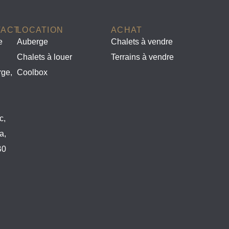
TACT
LOCATION
ACHAT
e
Auberge
Chalets à vendre
Chalets à louer
Terrains à vendre
rge,
Coolbox
c,
a,
B0