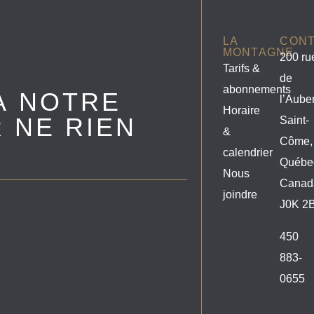
LA
CON
MONTAGNE
200 ru
Tarifs &
de
abonnements
À NOTRE
l’Aube
Horaire
 NE RIEN
Saint-
&
Côme,
calendrier
Québe
Nous
Canad
joindre
J0K 2
450
883-
0655