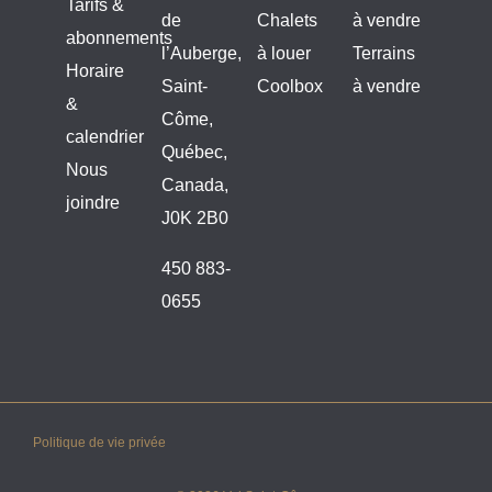
Tarifs &
de
Chalets
à vendre
abonnements
l’Auberge,
à louer
Terrains
Horaire
Saint-
Coolbox
à vendre
&
Côme,
calendrier
Québec,
Nous
Canada,
joindre
J0K 2B0
450 883-
0655
Politique de vie privée