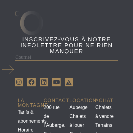
INSCRIVEZ-VOUS À NOTRE
INFOLETTRE POUR NE RIEN
MANQUER
LA
CONTACT
LOCATION
ACHAT
MONTAGNE
200 rue
Auberge
Chalets
Tarifs &
de
Chalets
à vendre
abonnements
l’Auberge,
à louer
Terrains
Horaire