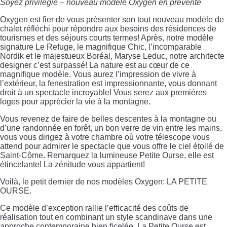
Soyez privilégié – nouveau modèle Oxygen en prévente
Oxygen est fier de vous présenter son tout nouveau modèle de
chalet réfléchi pour répondre aux besoins des résidences de
tourismes et des séjours courts termes! Après, notre modèle
signature Le Refuge, le magnifique Chic, l’incomparable
Nordik et le majestueux Boréal, Maryse Leduc, notre architecte
designer c’est surpassé! La nature est au cœur de ce
magnifique modèle. Vous aurez l’impression de vivre à
l’extérieur, la fenestration est impressionnante, vous donnant
droit à un spectacle incroyable! Vous serez aux premières
loges pour apprécier la vie à la montagne.
Vous revenez de faire de belles descentes à la montagne ou
d’une randonnée en forêt, un bon verre de vin entre les mains,
vous vous dirigez à votre chambre où votre télescope vous
attend pour admirer le spectacle que vous offre le ciel étoilé de
Saint-Côme. Remarquez la lumineuse Petite Ourse, elle est
étincelante! La zénitude vous appartient!
Voilà, le petit dernier de nos modèles Oxygen: LA PETITE
OURSE.
Ce modèle d’exception rallie l’efficacité des coûts de
réalisation tout en combinant un style scandinave dans une
approche contemporaine bien ficelée. La Petite Ourse est