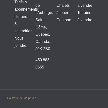
Tarifs &
de
Chalets
à vendre
abonnements
l’Auberge,
à louer
Terrains
Horaire
Saint-
Coolbox
à vendre
&
Côme,
calendrier
Québec,
Nous
Canada,
joindre
J0K 2B0
450 883-
0655
Politique de vie privée