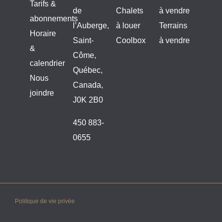
Tarifs &
de
Chalets
à vendre
abonnements
l’Auberge,
à louer
Terrains
Horaire
Saint-
Coolbox
à vendre
&
Côme,
calendrier
Québec,
Nous
Canada,
joindre
J0K 2B0
450 883-
0655
Politique de vie privée