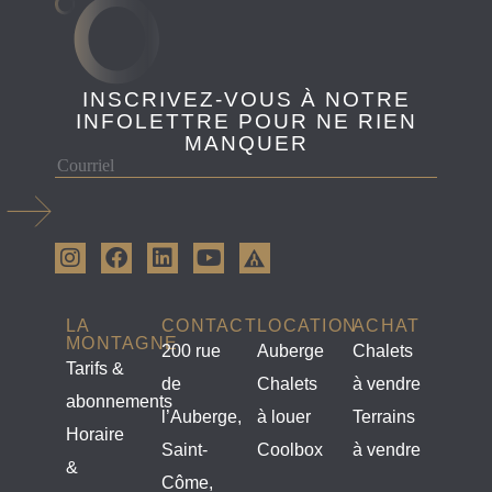
INSCRIVEZ-VOUS À NOTRE
INFOLETTRE POUR NE RIEN
MANQUER
LA
CONTACT
LOCATION
ACHAT
MONTAGNE
200 rue
Auberge
Chalets
Tarifs &
de
Chalets
à vendre
abonnements
l’Auberge,
à louer
Terrains
Horaire
Saint-
Coolbox
à vendre
&
Côme,