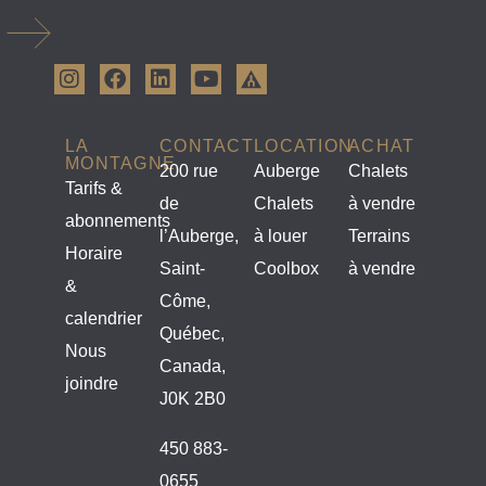
LA
CONTACT
LOCATION
ACHAT
MONTAGNE
200 rue
Auberge
Chalets
Tarifs &
de
Chalets
à vendre
abonnements
l’Auberge,
à louer
Terrains
Horaire
Saint-
Coolbox
à vendre
&
Côme,
calendrier
Québec,
Nous
Canada,
joindre
J0K 2B0
450 883-
0655