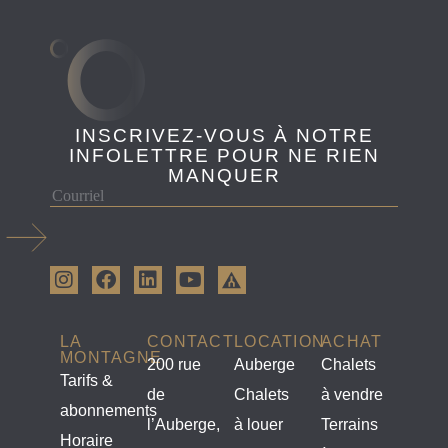
INSCRIVEZ-VOUS À NOTRE
INFOLETTRE POUR NE RIEN
MANQUER
LA
CONTACT
LOCATION
ACHAT
MONTAGNE
200 rue
Auberge
Chalets
Tarifs &
de
Chalets
à vendre
abonnements
l’Auberge,
à louer
Terrains
Horaire