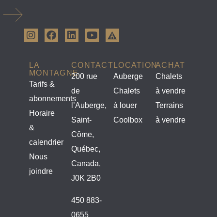
LA
CONTACT
LOCATION
ACHAT
MONTAGNE
200 rue
Auberge
Chalets
Tarifs &
de
Chalets
à vendre
abonnements
l’Auberge,
à louer
Terrains
Horaire
Saint-
Coolbox
à vendre
&
Côme,
calendrier
Québec,
Nous
Canada,
joindre
J0K 2B0
450 883-
0655