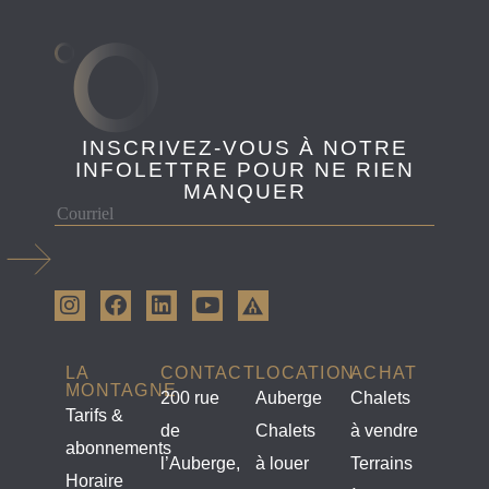
INSCRIVEZ-VOUS À NOTRE
INFOLETTRE POUR NE RIEN
MANQUER
LA
CONTACT
LOCATION
ACHAT
MONTAGNE
200 rue
Auberge
Chalets
Tarifs &
de
Chalets
à vendre
abonnements
l’Auberge,
à louer
Terrains
Horaire