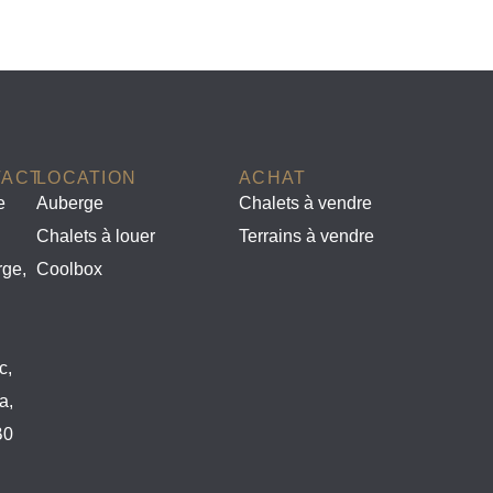
TACT
LOCATION
ACHAT
e
Auberge
Chalets à vendre
Chalets à louer
Terrains à vendre
rge,
Coolbox
c,
a,
B0