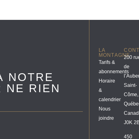
LA
CON
MONTAGNE
200 ru
Tarifs &
de
abonnements
À NOTRE
l’Aube
Horaire
 NE RIEN
Saint-
&
Côme,
calendrier
Québe
Nous
Canad
joindre
J0K 2
450