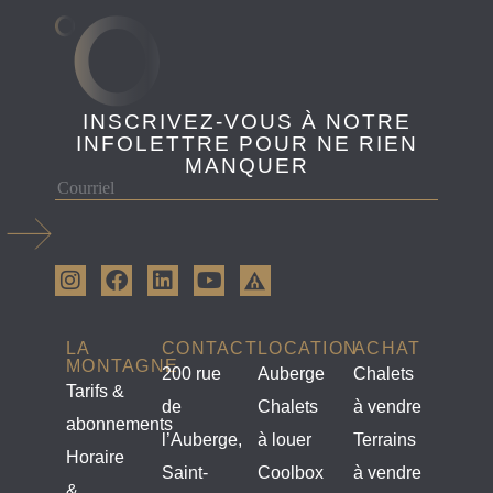
INSCRIVEZ-VOUS À NOTRE
INFOLETTRE POUR NE RIEN
MANQUER
LA
CONTACT
LOCATION
ACHAT
MONTAGNE
200 rue
Auberge
Chalets
Tarifs &
de
Chalets
à vendre
abonnements
l’Auberge,
à louer
Terrains
Horaire
Saint-
Coolbox
à vendre
&