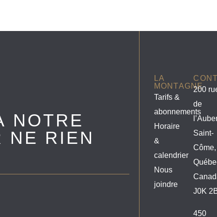
LA
CON
MONTAGNE
200 ru
Tarifs &
de
abonnements
À NOTRE
l’Aube
Horaire
 NE RIEN
Saint-
&
Côme,
calendrier
Québe
Nous
Canad
joindre
J0K 2
450