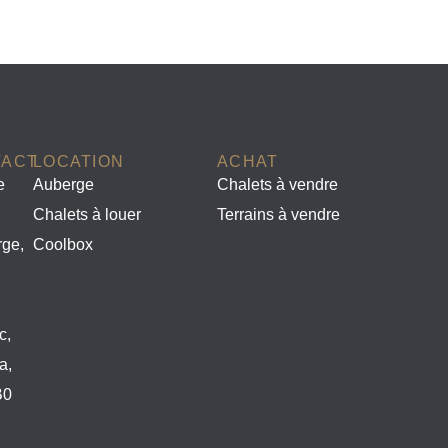
TACT
LOCATION
ACHAT
e
Auberge
Chalets à vendre
Chalets à louer
Terrains à vendre
rge,
Coolbox
c,
a,
B0